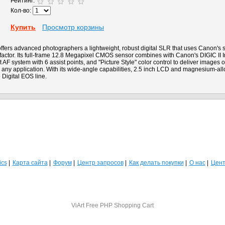
Рейтинг:
Кол-во:
Купить
Просмотр корзины
ers advanced photographers a lightweight, robust digital SLR that uses Canon's s
 factor. Its full-frame 12.8 Megapixel CMOS sensor combines with Canon's DIGIC II 
 AF system with 6 assist points, and "Picture Style" color control to deliver images o
 any application. With its wide-angle capabilities, 2.5 inch LCD and magnesium-allo
e Digital EOS line.
ics
Карта сайта
Форум
Центр запросов
Как делать покупки
О нас
Цент
ViArt
Free PHP Shopping Cart