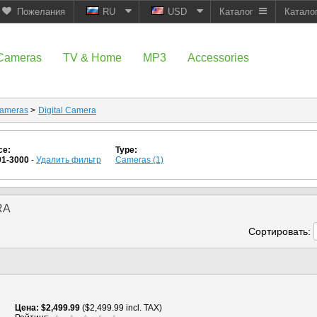
Пожелания
RU
USD
Каталог
Катало
Cameras
TV & Home
MP3
Accessories
ameras
>
Digital Camera
ce:
Type:
01-3000
-
Удалить фильтр
Cameras (1)
RA
Сортировать:
Цена
$2,499.99
($2,499.99 incl. TAX)