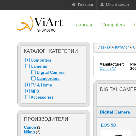
Главная
Мой Аккаунт
Главная
Computers
Главная
>
Каталог
>
C
КАТАЛОГ КАТЕГОРИИ
Computers
Manufacturer:
Pri
Cameras
Canon (1)
20
Digital Camera
Camcorders
TV & Home
DIGITAL CAME
MP3
Accessories
Digital Camera
ПРОИЗВОДИТЕЛИ
EOS 5D
Canon
(3)
Nikon
(2)