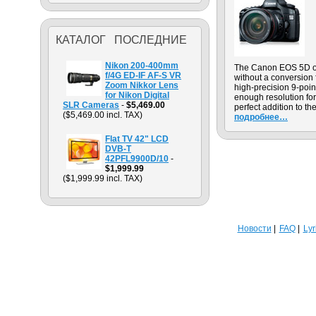
КАТАЛОГ ПОСЛЕДНИЕ
Nikon 200-400mm
The Canon EOS 5D off
f/4G ED-IF AF-S VR
without a conversion
Zoom Nikkor Lens
high-precision 9-point
for Nikon Digital
enough resolution for
SLR Cameras
-
$5,469.00
perfect addition to th
($5,469.00 incl. TAX)
подробнее…
Flat TV 42" LCD
DVB-T
42PFL9900D/10
-
$1,999.99
($1,999.99 incl. TAX)
Новости
FAQ
Lyr