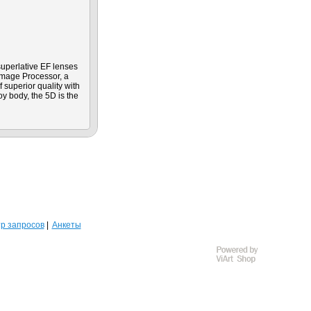
uperlative EF lenses
Image Processor, a
f superior quality with
y body, the 5D is the
р запросов
Анкеты