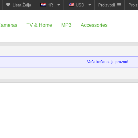
Lista Želja
HR
USD
Proizvodi
Proiz
Cameras
TV & Home
MP3
Accessories
Vaša košarica je prazna!