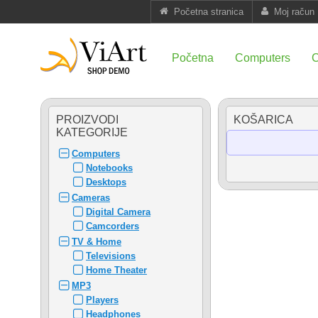
Početna stranica
Moj račun
Početna
Computers
PROIZVODI
KOŠARICA
KATEGORIJE
Computers
Notebooks
Desktops
Cameras
Digital Camera
Camcorders
TV & Home
Televisions
Home Theater
MP3
Players
Headphones