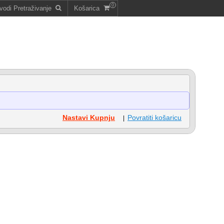
0
vodi Pretraživanje
Košarica
Nastavi Kupnju
Povratiti košaricu
|