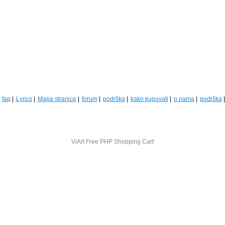
faq
Lyrics
Mapa stranice
forum
podrška
kako kupovati
o nama
podrška
ViArt
Free PHP Shopping Cart