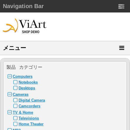
Navigation Bar
メニュー
製品 カテゴリー
Computers
Notebooks
Desktops
Cameras
Digital Camera
Camcorders
TV & Home
Televisions
Home Theater